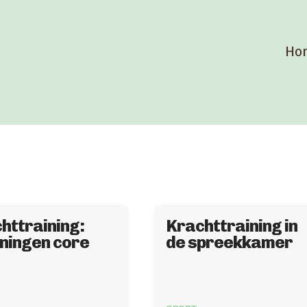
Ho
httraining:
Krachttraining in
ningen core
de spreekkamer