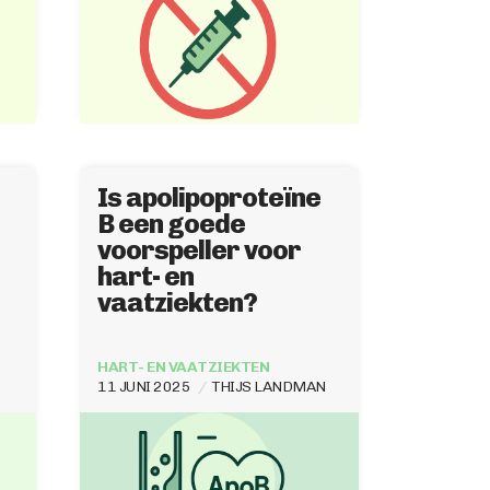
Is apolipoproteïne
B een goede
voorspeller voor
hart- en
vaatziekten?
HART- EN VAATZIEKTEN
11 JUNI 2025
THIJS LANDMAN