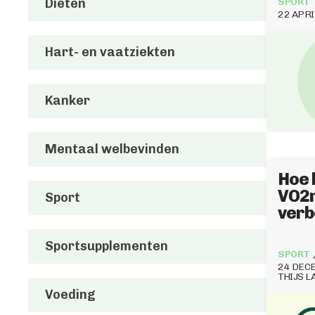
Diëten
SPORT
22 APRI
Hart- en vaatziekten
Kanker
Mentaal welbevinden
Hoe 
VO2
Sport
verb
Sportsupplementen
SPORT
24 DEC
THIJS 
Voeding