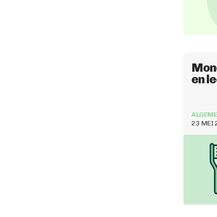
Mon
en le
ALGEME
23 MEI