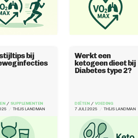
tijltips bij
Werkt een
eweginfecties
ketogeen dieet bij
Diabetes type 2?
EN
SUPPLEMENTEN
DIËTEN
VOEDING
2025
THIJS LANDMAN
7 JULI 2025
THIJS LANDMAN