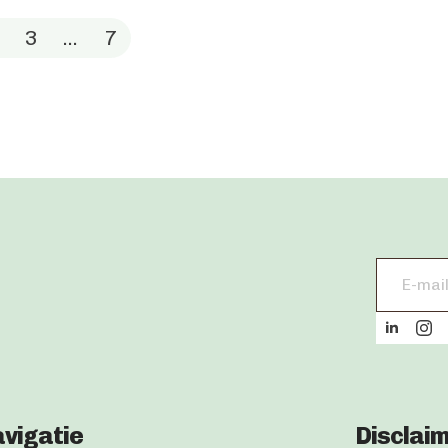
3
…
7
Email
address
*
vigatie
Disclai