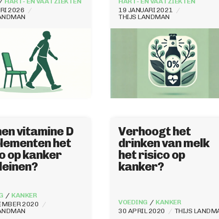
HART- EN VAATZIEKTEN
HART- EN VAATZIEKTEN
RI 2026
19 JANUARI 2021
LANDMAN
THIJS LANDMAN
en vitamine D
Verhoogt het
lementen het
drinken van melk
co op kanker
het risico op
leinen?
kanker?
G
KANKER
VOEDING
KANKER
EMBER 2020
LANDMAN
30 APRIL 2020
THIJS LANDM