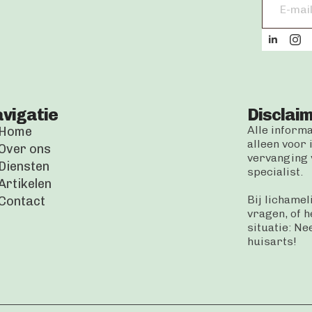
address
*
vigatie
Disclai
Alle inform
Home
alleen voor 
Over ons
vervanging v
Diensten
specialist.
Artikelen
Bij lichamel
Contact
vragen, of h
situatie: N
huisarts!