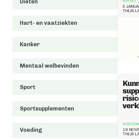
Diëten
SPORT
5 JANUA
THIJS 
Hart- en vaatziekten
Kanker
Mentaal welbevinden
Kunn
Sport
supp
risi
verk
Sportsupplementen
VOEDIN
Voeding
19 NOV
THIJS 