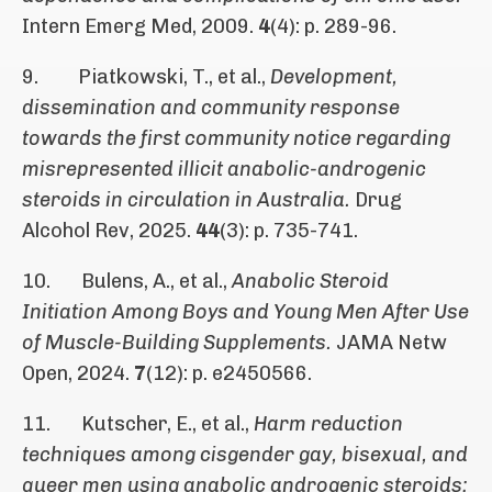
Intern Emerg Med, 2009.
4
(4): p. 289-96.
9. Piatkowski, T., et al.,
Development,
dissemination and community response
towards the first community notice regarding
misrepresented illicit anabolic-androgenic
steroids in circulation in Australia.
Drug
Alcohol Rev, 2025.
44
(3): p. 735-741.
10. Bulens, A., et al.,
Anabolic Steroid
Initiation Among Boys and Young Men After Use
of Muscle-Building Supplements.
JAMA Netw
Open, 2024.
7
(12): p. e2450566.
11. Kutscher, E., et al.,
Harm reduction
techniques among cisgender gay, bisexual, and
queer men using anabolic androgenic steroids: