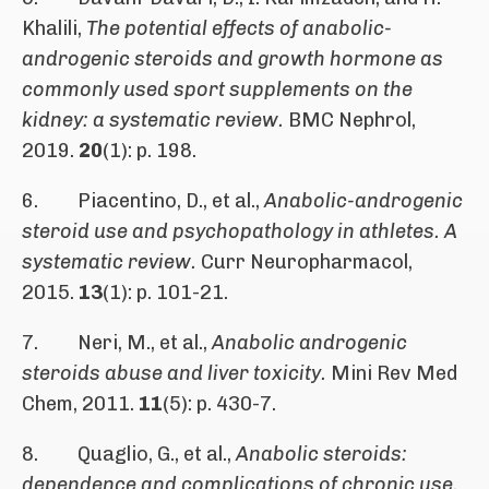
Khalili,
The potential effects of anabolic-
androgenic steroids and growth hormone as
commonly used sport supplements on the
kidney: a systematic review.
BMC Nephrol,
2019.
20
(1): p. 198.
6. Piacentino, D., et al.,
Anabolic-androgenic
steroid use and psychopathology in athletes. A
systematic review.
Curr Neuropharmacol,
2015.
13
(1): p. 101-21.
7. Neri, M., et al.,
Anabolic androgenic
steroids abuse and liver toxicity.
Mini Rev Med
Chem, 2011.
11
(5): p. 430-7.
8. Quaglio, G., et al.,
Anabolic steroids:
dependence and complications of chronic use.