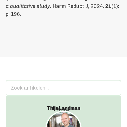
a qualitative study.
Harm Reduct J, 2024.
21
(1):
p. 196.
Thijs Landman
Auteur