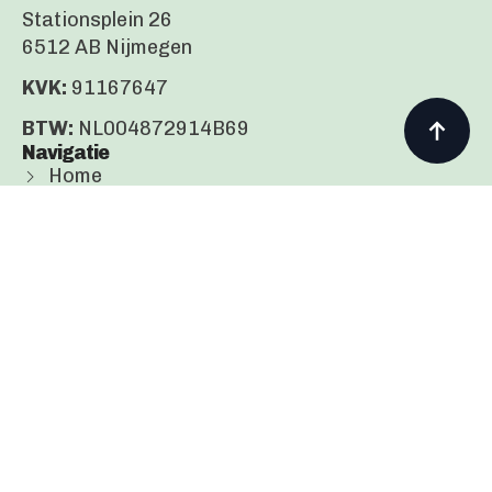
Stationsplein 26
6512 AB Nijmegen
KVK:
91167647
BTW:
NL004872914B69
Navigatie
Home
Over ons
Diensten
Artikelen
Contact
Disclaimer
Alle informatie die hier wordt aangeboden dient
alleen voor informatieve doeleinden. Het is geen
vervanging voor het advies van jouw eigen arts of
specialist.
Bij lichamelijke klachten, psychische klachten,
vragen, of het inwinnen van advies over je situatie:
Neem contact op met jouw eigen huisarts!