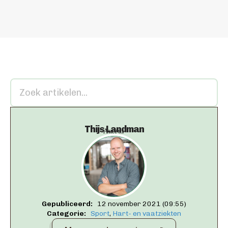
Thijs Landman
Auteur
Gepubliceerd:   
12 november 2021 (09:55)
Categorie:   
Sport
Hart- en vaatziekten