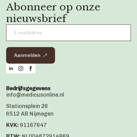
Abonneer op onze
nieuwsbrief
Email
address
*
Aanmelden
Bedrijfsgegevens
info@medicusonline.nl
Stationsplein 26
6512 AB Nijmegen
KVK:
91167647
BTW:
NL004872914B69