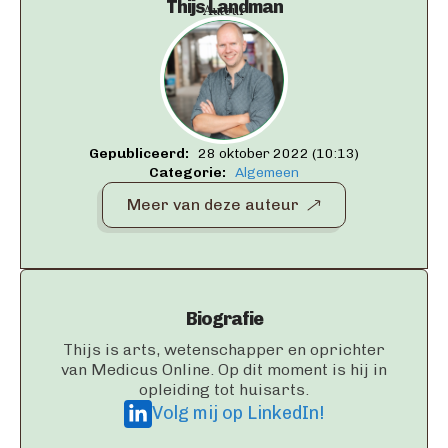
Thijs Landman
Auteur
Gepubliceerd:   
28 oktober 2022 (10:13)
Categorie:   
Algemeen
Meer van deze auteur
Biografie
Thijs is arts, wetenschapper en oprichter
van Medicus Online. Op dit moment is hij in
opleiding tot huisarts.
Volg mij op LinkedIn!