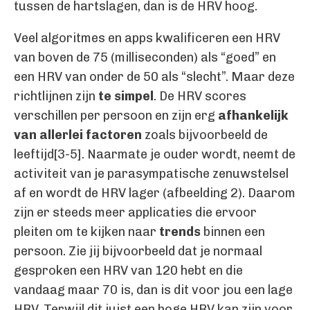
tussen de hartslagen, dan is de HRV hoog.
Veel algoritmes en apps kwalificeren een HRV
van boven de 75 (milliseconden) als “goed” en
een HRV van onder de 50 als “slecht”. Maar deze
richtlijnen zijn
te simpel
. De HRV scores
verschillen per persoon en zijn erg
afhankelijk
van allerlei factoren
zoals bijvoorbeeld de
leeftijd[3-5]. Naarmate je ouder wordt, neemt de
activiteit van je parasympatische zenuwstelsel
af en wordt de HRV lager (afbeelding 2). Daarom
zijn er steeds meer applicaties die ervoor
pleiten om te kijken naar
trends
binnen een
persoon. Zie jij bijvoorbeeld dat je normaal
gesproken een HRV van 120 hebt en die
vandaag maar 70 is, dan is dit voor jou een lage
HRV. Terwijl dit juist een hoge HRV kan zijn voor