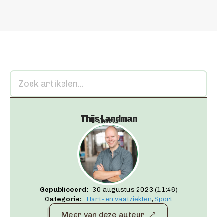
Thijs Landman
Auteur
Gepubliceerd:   
30 augustus 2023 (11:46)
Categorie:   
Hart- en vaatziekten
Sport
Meer van deze auteur