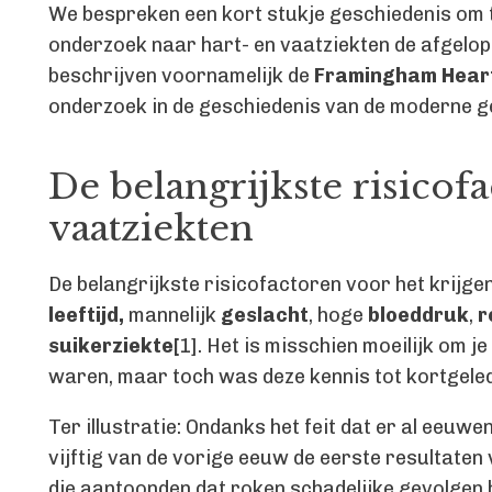
We bespreken een kort stukje geschiedenis om t
onderzoek naar hart- en vaatziekten de afgelo
beschrijven voornamelijk de
Framingham Hear
onderzoek in de geschiedenis van de moderne 
De belangrijkste risicof
vaatziekten
De belangrijkste risicofactoren voor het krijgen
leeftijd,
mannelijk
geslacht
, hoge
bloeddruk
,
r
suikerziekte[
1]. Het is misschien moeilijk om je
waren, maar toch was deze kennis tot kortgeled
Ter illustratie: Ondanks het feit dat er al eeu
vijftig van de vorige eeuw de eerste resultate
die aantoonden dat roken schadelijke gevolgen 