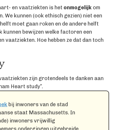
hart- en vaatziekten is het
onmogelijk
om
. We kunnen (ook ethisch gezien) niet een
elft moet gaan roken en de andere helft
k kunnen bewijzen welke factoren een
 en vaatziekten. Hoe hebben ze dat dan toch
y
vaatziekten zijn grotendeels te danken aan
gham Heart study”.
oek
bij inwoners van de stad
anse staat Massachusetts. In
e) inwoners vrijwillig
lnemers ondergingen uitgebreide