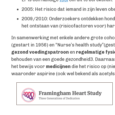
2005: Het risico dat iemand in zijn leven ob
2009/2010: Onderzoekers ontdekken honder
het ontstaan van (risicofactoren voor) har
In samenwerking met enkele andere grote cohor
(gestart in 1956) en “Nurse’s health study”(ges
gezond voedingspatroon
en
regelmatige fysie
behouden van een goede gezondheid3. Daarnaast
het bewijs voor
medicijnen
die het risico op (n
waaronder aspirine (ook wel bekend als acetylsa