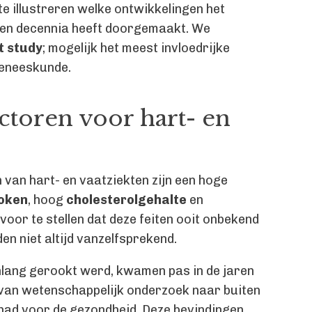
e illustreren welke ontwikkelingen het
pen decennia heeft doorgemaakt. We
t study
; mogelijk het meest invloedrijke
geneeskunde.
actoren voor hart- en
 van hart- en vaatziekten zijn een hoge
oken
, hoog
cholesterolgehalte
en
 voor te stellen dat deze feiten ooit onbekend
en niet altijd vanzelfsprekend.
wenlang gerookt werd, kwamen pas in de jaren
n van wetenschappelijk onderzoek naar buiten
had voor de gezondheid. Deze bevindingen