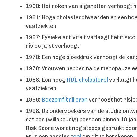
1960: Het roken van sigaretten verhoogt 
1961: Hoge cholesterolwaarden en een hoge
vaatziekten
1967: Fysieke activiteit verlaagt het risico
risico juist verhoogt.
1970: Een hoge bloeddruk verhoogt de kans
1976: Vrouwen hebben na de menopauze een 
1988: Een hoog
HDL cholesterol
verlaagt he
vaatziekten.
1998:
Boezemfibrilleren
verhoogt het risico
1998: De onderzoekers van de studie ontwi
dat een (willekeurig) persoon binnen 10 ja
Risk Score wordt nog steeds gebruikt door
Er is een handige
tool
om dit te berekenen.