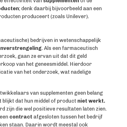
 effectiviteit van
supplementen
of de
oducten
; denk daarbij bijvoorbeeld aan een
oducten produceert (zoals Unilever).
aceutische) bedrijven in wetenschappelijk
nverstrengeling
. Als een farmaceutisch
erzoek, gaan ze ervan uit dat dit geld
erkoop van het geneesmiddel. Hierdoor
licatie van het onderzoek, wat nadelige
ntwikkelaars van supplementen geen belang
 blijkt dat hun middel of product
niet werkt.
 zijn die wel positieve resultaten laten zien.
 een
contract
afgesloten tussen het bedrijf
ken staan. Daarin wordt meestal ook