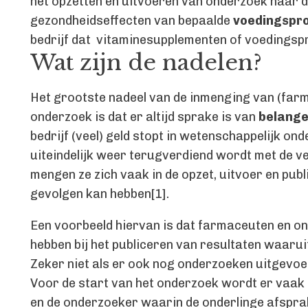
het opzetten en uitvoeren van onderzoek naar de
gezondheidseffecten van bepaalde
voedingspr
bedrijf dat vitaminesupplementen of voedingspr
Wat zijn de nadelen?
Het grootste nadeel van de inmenging van (farm
onderzoek is dat er altijd sprake is van
belange
bedrijf (veel) geld stopt in wetenschappelijk ond
uiteindelijk weer terugverdiend wordt met de v
mengen ze zich vaak in de opzet, uitvoer en pub
gevolgen kan hebben[1].
Een voorbeeld hiervan is dat farmaceuten en o
hebben bij het publiceren van resultaten waaruit
Zeker niet als er ook nog onderzoeken uitgevoerd
Voor de start van het onderzoek wordt er vaak
en de onderzoeker waarin de onderlinge afspra