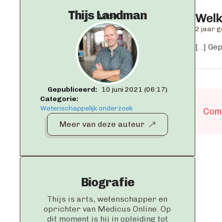
Thijs Landman
Welk
Auteur
2 jaar 
[…] Gep
Gepubliceerd:   
10 juni 2021 (06:17)
Categorie:   
Wetenschappelijk onderzoek
Com
Meer van deze auteur
Biografie
Thijs is arts, wetenschapper en
oprichter van Medicus Online. Op
dit moment is hij in opleiding tot