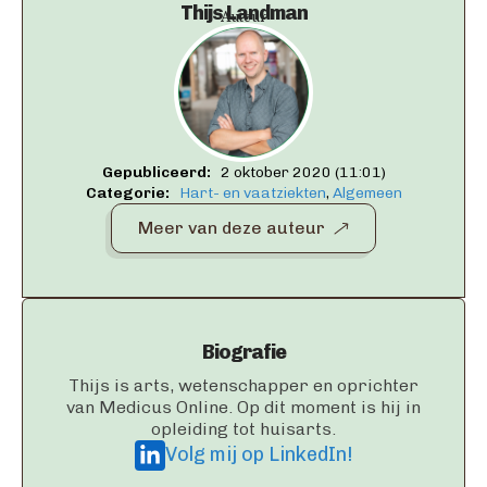
Thijs Landman
Auteur
Gepubliceerd:   
2 oktober 2020 (11:01)
Categorie:   
Hart- en vaatziekten
Algemeen
Meer van deze auteur
Biografie
Thijs is arts, wetenschapper en oprichter
van Medicus Online. Op dit moment is hij in
opleiding tot huisarts.
Volg mij op LinkedIn!